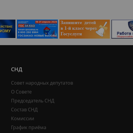
СНД
Совет народных депутатов
О Совете
Председатель СНД
Состав СНД
Комиссии
График приёма