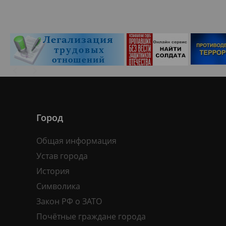
Город
Общая информация
Устав города
История
Символика
Закон РФ о ЗАТО
Почётные граждане города