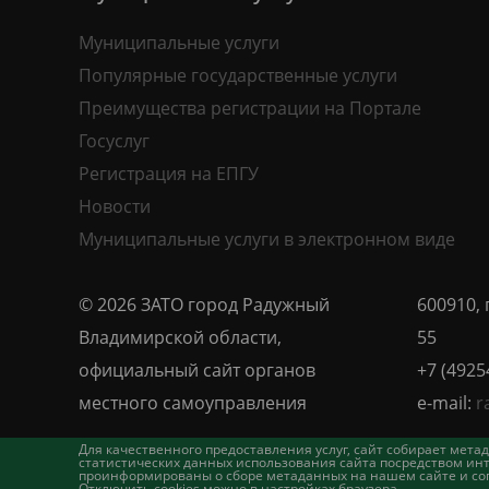
Муниципальные услуги
Популярные государственные услуги
Преимущества регистрации на Портале
Госуслуг
Регистрация на ЕПГУ
Новости
Муниципальные услуги в электронном виде
© 2026 ЗАТО город Радужный
600910, 
Владимирской области,
55
официальный сайт органов
+7 (4925
местного самоуправления
e-mail:
r
Для качественного предоставления услуг, сайт собирает ме
статистических данных использования сайта посредством инт
проинформированы о сборе метаданных на нашем сайте и согл
Отключить cookies можно в настройках браузера.