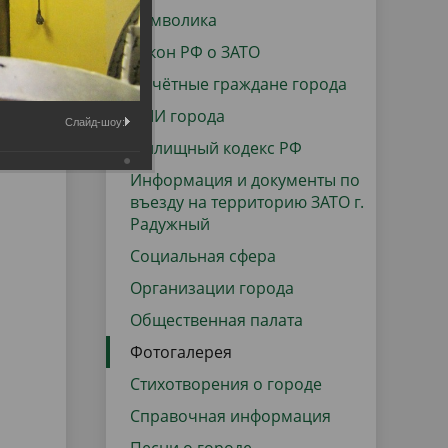
данных
Городская среда
Символика
Региональный контроль
Закон РФ о ЗАТО
оектов
Почётные граждане города
Поддержка малого и среднего
СМИ города
предпринимательства
Слайд-шоу:
Жилищный кодекс РФ
Информация и документы по
въезду на территорию ЗАТО г.
Радужный
Социальная сфера
Организации города
Общественная палата
Фотогалерея
Стихотворения о городе
Справочная информация