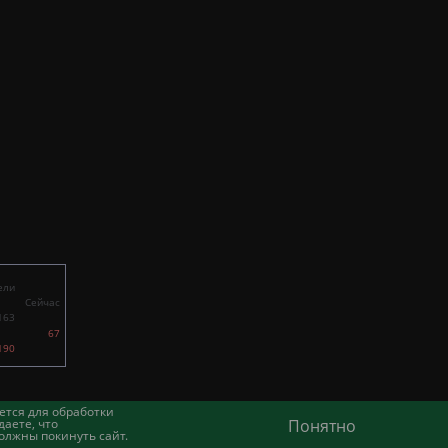
ели
Сейчас
163
67
190
ется для обработки
аете, что
Понятно
олжны покинуть сайт.