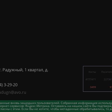
г. Радужный, 1 квартал, д.
Хосты
Посетит
4777471
22736
4) 3-29-20
3499
9
adugn@avo.ru
таданные вновь зашедших пользователей. Собранная информация использу
ернет-сервисов: Яндекс.Метрика. Оставаясь на нашем сайте Вы подтвержд
асны с этим. Если Вы не хотите, чтобы метаданные обрабатывались, то д