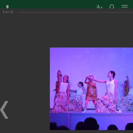
9
из
11
ЗАТО ГОРОД
ОФИЦИАЛЬНЫЙ САЙТ
РАДУЖНЫЙ
ОРГАНОВ МЕСТНОГО
ВЛАДИМИРСКОЙ
САМОУПРАВЛЕНИЯ
ОБЛАСТИ
г. Радужный, 1 квартал, д.55
Адрес здания администрации
radugn@avo.ru
Электронная почта
Главная
›
Город
›
Фотогалерея
›
Новости
›
Открытие 32-й Недели культуры и спорта
Открытие 32-й Недели культуры и