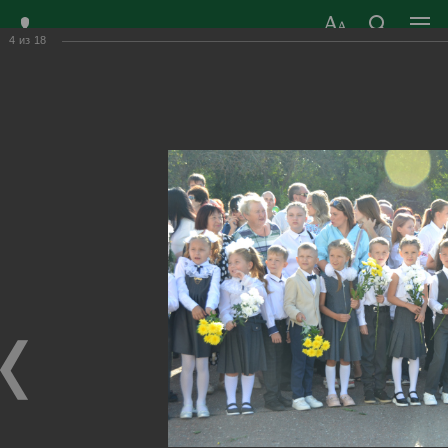
4
из
18
ЗАТО ГОРОД
ОФИЦИАЛЬНЫЙ САЙТ
РАДУЖНЫЙ
ОРГАНОВ МЕСТНОГО
ВЛАДИМИРСКОЙ
САМОУПРАВЛЕНИЯ
ОБЛАСТИ
г. Радужный, 1 квартал, д.55
Адрес здания администрации
radugn@avo.ru
Электронная почта
Главная
›
Город
›
Фотогалерея
›
Новости
›
День знаний в Радужном
День знаний в Радужном