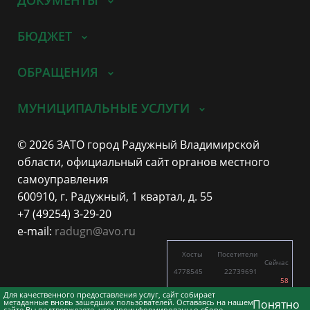
ДОКУМЕНТЫ
БЮДЖЕТ
ОБРАЩЕНИЯ
МУНИЦИПАЛЬНЫЕ УСЛУГИ
© 2026 ЗАТО город Радужный Владимирской
области, официальный сайт органов местного
самоуправления
600910, г. Радужный, 1 квартал, д. 55
+7 (49254) 3-29-20
e-mail:
radugn@avo.ru
Хосты
Посетители
Сейчас
4778545
22739691
58
4573
12838
Для качественного предоставления услуг, сайт собирает
метаданные вновь зашедших пользователей. Оставаясь на нашем
Понятно
сайте Вы подтверждаете, что проинформированы о сборе