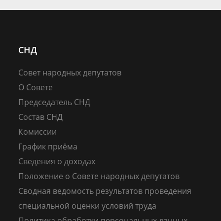
СНД
Совет народных депутатов
О Совете
Председатель СНД
Состав СНД
Комиссии
График приёма
Сведения о доходах
Положение о Совете народных депутатов
Сводная ведомость результатов проведения
специальной оценки условий труда
Политика обработки персональных данных