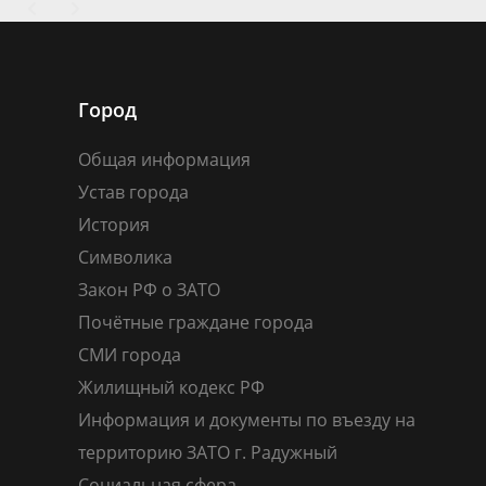
Город
Общая информация
Устав города
История
Символика
Закон РФ о ЗАТО
Почётные граждане города
СМИ города
Жилищный кодекс РФ
Информация и документы по въезду на
территорию ЗАТО г. Радужный
Социальная сфера