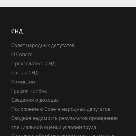
СНД
Совет народных депутатов
О Совете
Председатель СНД
Состав СНД
Комиссии
График приёма
Сведения о доходах
Положение о Совете народных депутатов
Сводная ведомость результатов проведения
специальной оценки условий труда