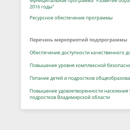
Муниципальная программа "Развитие образ
Песни о городе
Защита 
2016 годы"
условий труда
Координационные и совещательные
Муницип
Градостроительная деятельность
Инициат
Ресурсное обеспечение программы
органы
Противо
Перечень мероприятий подпрограммы
Результаты проверок
Обеспечение доступности качественного д
Повышение уровня комплексной безопасн
Питание детей и подростков общеобразов
Повышение удовлетворенности населения у
подростков Владимирской области