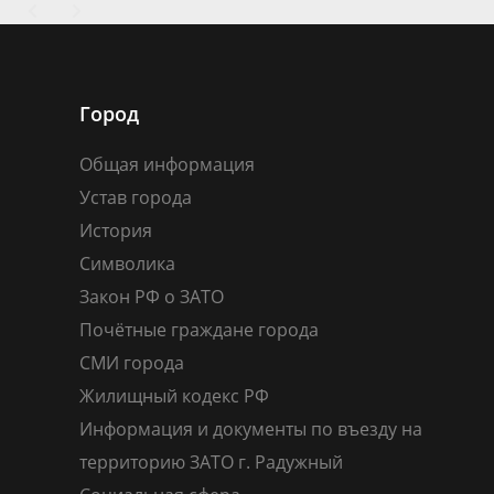
Город
Общая информация
Устав города
История
Символика
Закон РФ о ЗАТО
Почётные граждане города
СМИ города
Жилищный кодекс РФ
Информация и документы по въезду на
территорию ЗАТО г. Радужный