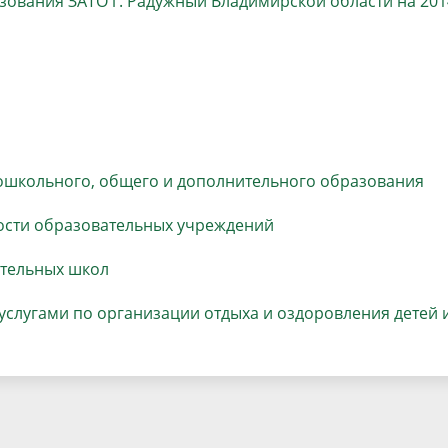
ования ЗАТО г. Радужный Владимирской области на 201
населения
Технопарковая зона
альные закупки
Муниципальный контроль
ивные проекты
Реализация Национальных пр
действие коррупции
Муниципально - частное
партнёрство
ошкольного, общего и дополнительного образования
ости образовательных учреждений
ательных школ
слугами по организации отдыха и оздоровления детей 