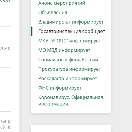
данных
Анонс мероприятий
Городская среда
Объявления
Региональный контроль
оектов
Владимирстат информирует
Поддержка малого и среднего
Госавтоинспекция сообщает
предпринимательства
МКУ "УГОЧС" информирует
оты в
МО МВД информирует
Социальный фонд России
Прокуратура информирует
Роскадастр информирует
ФНС информирует
Коронавирус. Официальная
информация.
ты в
ый в