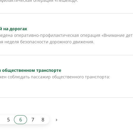
офилактическая операция «Пешеход».
й на дорогах
оведена оперативно-профилактическая операция «Внимание дети
кая неделя безопасности дорожного движения.
в общественном транспорте
жен соблюдать пассажир общественного транспорта:
›
5
6
7
8