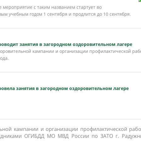
населения
Технопарковая зона
 мероприятие с таким названием стартует во
ым учебным годом 1 сентября и продлится до 10 сентября.
альные закупки
Муниципальный контроль
ивные проекты
Реализация Национальных пр
действие коррупции
Муниципально - частное
партнёрство
роводит занятия в загородном оздоровительном лагере
доровительной кампании и организации профилактической раб
ода.
ровела занятия в загородном оздоровительном лагере
льной кампании и организации профилактической рабо
трудниками ОГИБДД МО МВД России по ЗАТО г. Радужн