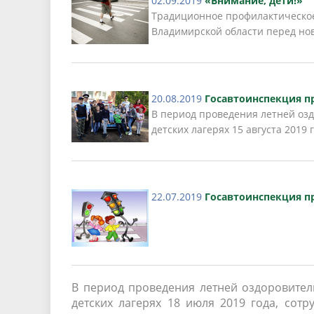
02.09.2019
«Внимание, дети!»
Песни о городе
Защита 
Традиционное профилактическое
условий труда
Владимирской области перед нов
Координационные и совещательные
Муницип
Градостроительная деятельность
Инициат
органы
Противо
20.08.2019
Госавтоинспекция п
Результаты проверок
В период проведения летней оз
детских лагерях 15 августа 2019 г
22.07.2019
Госавтоинспекция п
В период проведения летней оздоровите
детских лагерях 18 июля 2019 года, со