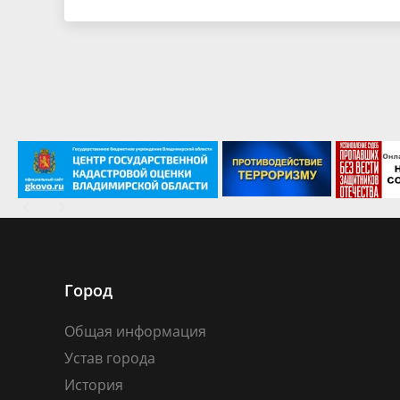
Город
Общая информация
Устав города
История