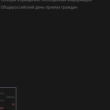
Общероссийский день приема граждан
ели
Сейчас
314
72
347