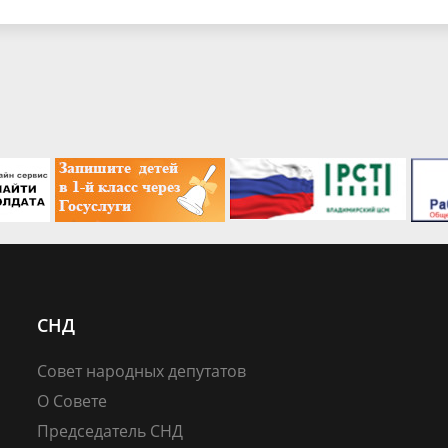
СНД
Совет народных депутатов
О Совете
Председатель СНД