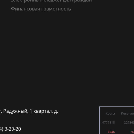
Финансовая грамотность
г. Радужный, 1 квартал, д.
Хосты
Посетит
4777518
22736
4) 3-29-20
3546
9