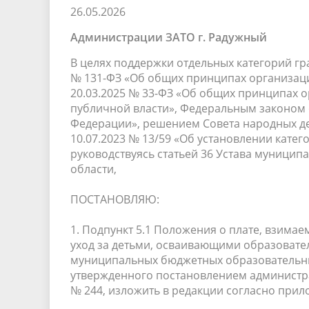
26.05.2026
Песни о городе
Защита 
условий труда
Координационные и совещательные
Муницип
Администрации ЗАТО г. Радужный
Градостроительная деятельность
Инициат
органы
Противо
В целях поддержки отдельных категорий гр
№ 131-ФЗ «Об общих принципах организаци
20.03.2025 № 33-ФЗ «Об общих принципах 
публичной власти», Федеральным законом о
Результаты проверок
Федерации», решением Совета народных де
10.07.2023 № 13/59 «Об установлении кате
руководствуясь статьей 36 Устава муници
области,
ПОСТАНОВЛЯЮ:
1. Подпункт 5.1 Положения о плате, взимае
уход за детьми, осваивающими образоват
муниципальных бюджетных образовательны
утвержденного постановлением администра
№ 244, изложить в редакции согласно при