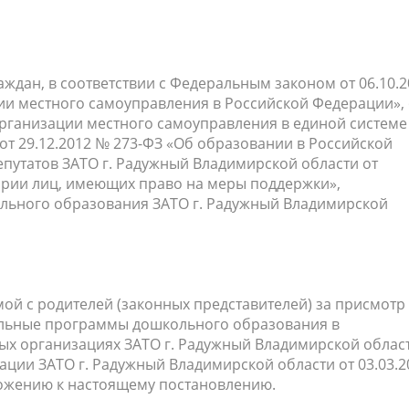
населения
Технопарковая зона
альные закупки
Муниципальный контроль
ивные проекты
Реализация Национальных пр
действие коррупции
Муниципально - частное
аждан, в соответствии с Федеральным законом от 06.10.2
и местного самоуправления в Российской Федерации», 
партнёрство
организации местного самоуправления в единой системе
т 29.12.2012 № 273-ФЗ «Об образовании в Российской
путатов ЗАТО г. Радужный Владимирской области от
гории лиц, имеющих право на меры поддержки»,
пального образования ЗАТО г. Радужный Владимирской
мой с родителей (законных представителей) за присмотр
ельные программы дошкольного образования в
х организациях ЗАТО г. Радужный Владимирской област
ции ЗАТО г. Радужный Владимирской области от 03.03.2
ложению к настоящему постановлению.