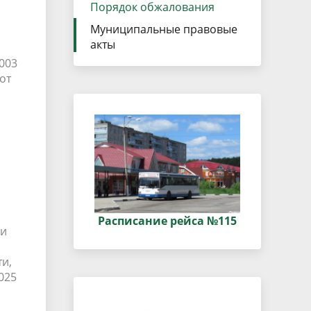
данных
Порядок обжалования
Городская среда
Муниципальные правовые
Региональный контроль
оектов
акты
Поддержка малого и среднего
003
от
предпринимательства
Расписание рейса №115
 и
и,
025