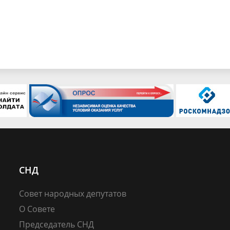
СНД
Совет народных депутатов
О Совете
Председатель СНД