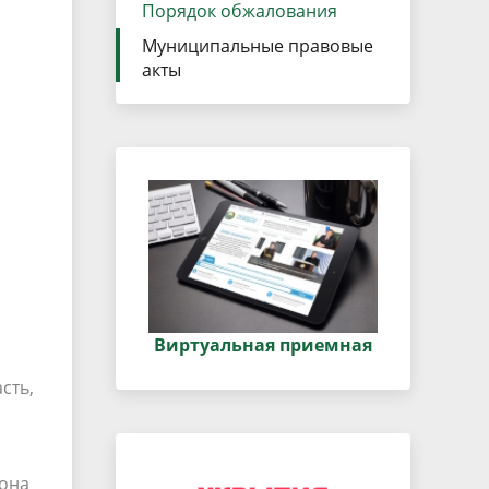
данных
Порядок обжалования
Городская среда
Муниципальные правовые
Региональный контроль
оектов
акты
Поддержка малого и среднего
предпринимательства
Виртуальная приемная
сть,
она