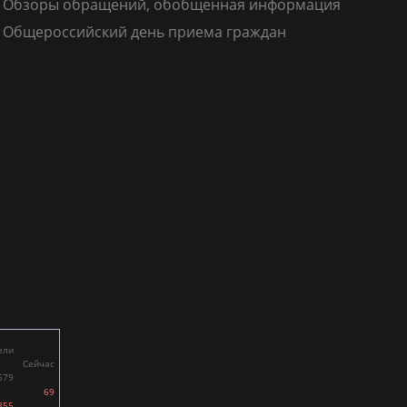
Обзоры обращений, обобщенная информация
Общероссийский день приема граждан
ели
Сейчас
579
69
855