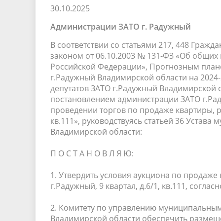
30.10.2025
Песни о городе
Защита 
условий труда
Координационные и совещательные
Муницип
Администрации ЗАТО г. Радужный
Градостроительная деятельность
Инициат
органы
Противо
В соответствии со статьями 217, 448 Граж
законом от 06.10.2003 № 131-ФЗ «Об общи
Российской Федерации», Прогнозным план
г.Радужный Владимирской области на 2024
Результаты проверок
депутатов ЗАТО г.Радужный Владимирской об
постановлением администрации ЗАТО г.Рад
проведении торгов по продаже квартиры, ра
кв.111», руководствуясь статьей 36 Устав
Владимирской области:
П О С Т А Н О В Л Я Ю:
1. Утвердить условия аукциона по продаже
г.Радужный, 9 квартал, д.6/1, кв.111, согла
2. Комитету по управлению муниципальны
Владимирской области обеспечить разме