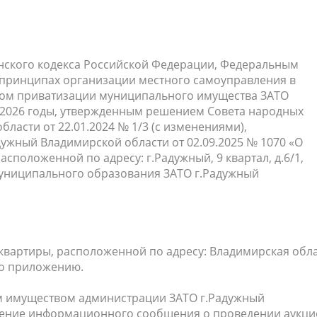
населения
Технопарковая зона
альные закупки
Муниципальный контроль
ивные проекты
Реализация Национальных пр
действие коррупции
Муниципально - частное
данского кодекса Российской Федерации, Федеральным
х принципах организации местного самоуправления в
партнёрство
ом приватизации муниципального имущества ЗАТО
-2026 годы, утвержденным решением Совета народных
ласти от 22.01.2024 № 1/3 (с изменениями),
ужный Владимирской области от 02.09.2025 № 1070 «О
сположенной по адресу: г.Радужный, 9 квартал, д.6/1,
а муниципального образования ЗАТО г.Радужный
 квартиры, расположенной по адресу: Владимирская обла
сно приложению.
м имуществом администрации ЗАТО г.Радужный
щение информационного сообщения о проведении аукци