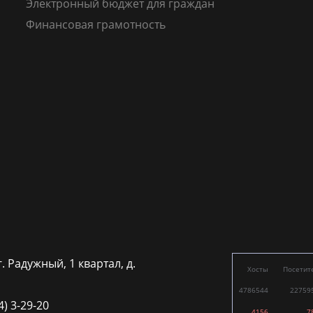
Электронный бюджет для граждан
Финансовая грамотность
г. Радужный, 1 квартал, д.
Хосты
Посетит
4786544
22759
4) 3-29-20
4156
7