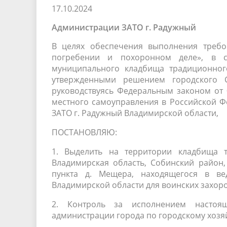
17.10.2024
Песни о городе
Защита 
условий труда
Координационные и совещательные
Муницип
Администрации ЗАТО г. Радужный
Градостроительная деятельность
Инициат
органы
Противо
В целях обеспечения выполнения требо
погребении и похоронном деле», в с
муниципального кладбища традиционног
утвержденными решением городского С
Результаты проверок
руководствуясь Федеральным законом от 
местного самоуправления в Российской Ф
ЗАТО г. Радужный Владимирской области,
ПОСТАНОВЛЯЮ:
1. Выделить на территории кладбища т
Владимирская область, Собинский район,
пункта д. Мещера, находящегося в ве
Владимирской области для воинских захоро
2. Контроль за исполнением настоящ
администрации города по городскому хозяй