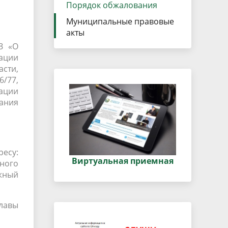
данных
Порядок обжалования
Городская среда
Муниципальные правовые
Региональный контроль
оектов
акты
Поддержка малого и среднего
З «О
ации
предпринимательства
сти,
/77,
ации
вания
есу:
Виртуальная приемная
ного
жный
лавы