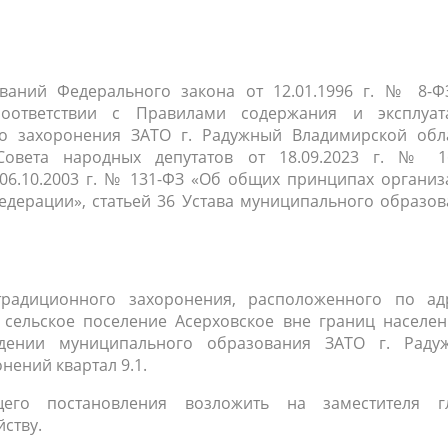
населения
Технопарковая зона
альные закупки
Муниципальный контроль
ивные проекты
Реализация Национальных пр
действие коррупции
Муниципально - частное
ваний Федерального закона от 12.01.1996 г. № 8-Ф
оответствии с Правилами содержания и эксплуат
партнёрство
о захоронения ЗАТО г. Радужный Владимирской обла
овета народных депутатов от 18.09.2023 г. № 16
06.10.2003 г. № 131-ФЗ «Об общих принципах организ
едерации», статьей 36 Устава муниципального образо
радиционного захоронения, расположенного по адр
 сельское поселение Асерховское вне границ населен
дении муниципального образования ЗАТО г. Раду
нений квартал 9.1.
его постановления возложить на заместителя г
ству.