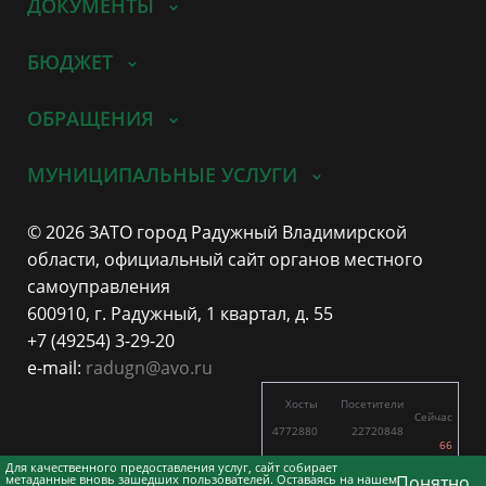
ДОКУМЕНТЫ
БЮДЖЕТ
ОБРАЩЕНИЯ
МУНИЦИПАЛЬНЫЕ УСЛУГИ
© 2026 ЗАТО город Радужный Владимирской
области, официальный сайт органов местного
самоуправления
600910, г. Радужный, 1 квартал, д. 55
+7 (49254) 3-29-20
e-mail:
radugn@avo.ru
Хосты
Посетители
Сейчас
4772880
22720848
66
5155
16391
Для качественного предоставления услуг, сайт собирает
метаданные вновь зашедших пользователей. Оставаясь на нашем
Понятно