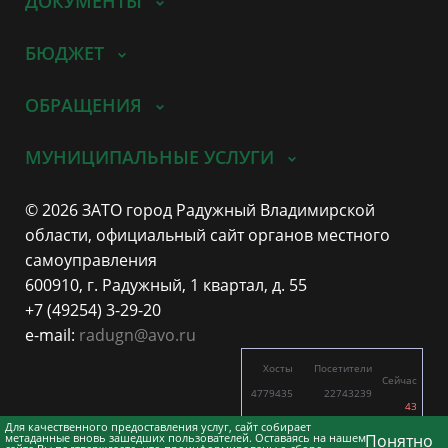
ДОКУМЕНТЫ
БЮДЖЕТ
ОБРАЩЕНИЯ
МУНИЦИПАЛЬНЫЕ УСЛУГИ
© 2026 ЗАТО город Радужный Владимирской
области, официальный сайт органов местного
самоуправления
600910, г. Радужный, 1 квартал, д. 55
+7 (49254) 3-29-20
e-mail:
radugn@avo.ru
Хосты
Посетители
Сейчас
4779435
22743239
43
5463
16461
Для качественного предоставления услуг, сайт собирает
метаданные вновь зашедших пользователей. Оставаясь на нашем
Понятно