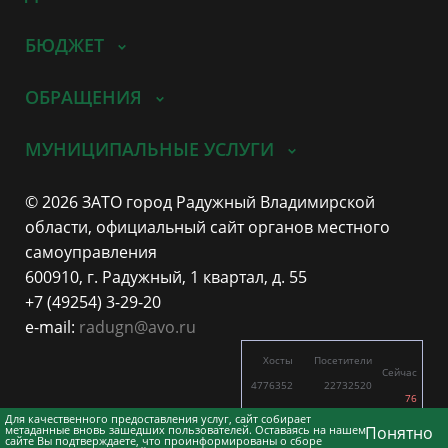
БЮДЖЕТ
ОБРАЩЕНИЯ
МУНИЦИПАЛЬНЫЕ УСЛУГИ
© 2026 ЗАТО город Радужный Владимирской
области, официальный сайт органов местного
самоуправления
600910, г. Радужный, 1 квартал, д. 55
+7 (49254) 3-29-20
e-mail:
radugn@avo.ru
Хосты
Посетители
Сейчас
4776352
22732520
76
2380
5480
Для качественного предоставления услуг, сайт собирает
метаданные вновь зашедших пользователей. Оставаясь на нашем
Понятно
сайте Вы подтверждаете, что проинформированы о сборе