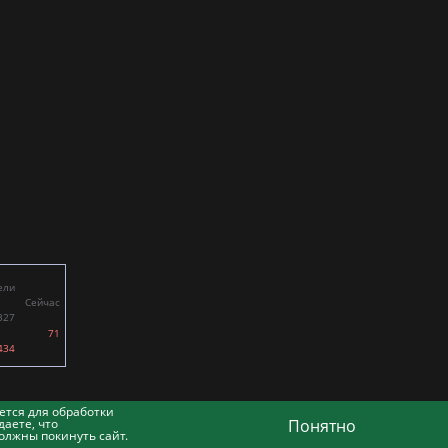
ели
Сейчас
327
71
434
ется для обработки
аете, что
Понятно
олжны покинуть сайт.