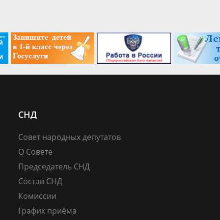
СНД
Совет народных депутатов
О Совете
Председатель СНД
Состав СНД
Комиссии
График приёма