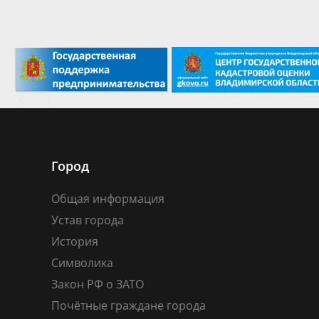
Город
Общая информация
Устав города
История
Символика
Закон РФ о ЗАТО
Почётные граждане города