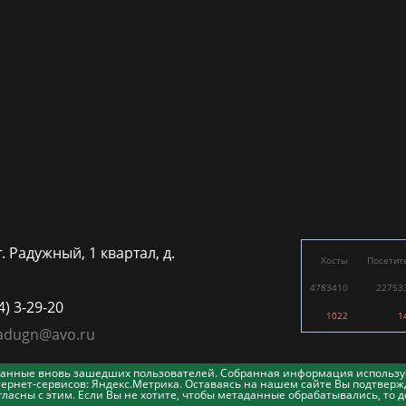
г. Радужный, 1 квартал, д.
Хосты
Посетит
4783410
22753
4) 3-29-20
1022
1
adugn@avo.ru
таданные вновь зашедших пользователей. Собранная информация использу
ернет-сервисов: Яндекс.Метрика. Оставаясь на нашем сайте Вы подтвержд
асны с этим. Если Вы не хотите, чтобы метаданные обрабатывались, то д