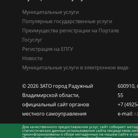
Муниципальные услуги
Популярные государственные услуги
Преимущества регистрации на Портале
Госуслуг
Регистрация на ЕПГУ
Новости
Муниципальные услуги в электронном виде
© 2026 ЗАТО город Радужный
600910, 
Владимирской области,
55
официальный сайт органов
+7 (4925
местного самоуправления
e-mail:
r
Для качественного предоставления услуг, сайт собирает ме
статистических данных использования сайта посредством инт
проинформированы о сборе метаданных на нашем сайте и согл
Отключить cookies можно в настройках браузера.