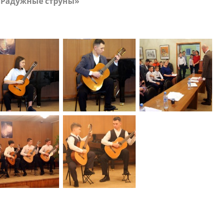
«Радужные струны»
населения
Технопарковая зона
альные закупки
Муниципальный контроль
ивные проекты
Реализация Национальных пр
действие коррупции
Муниципально - частное
партнёрство