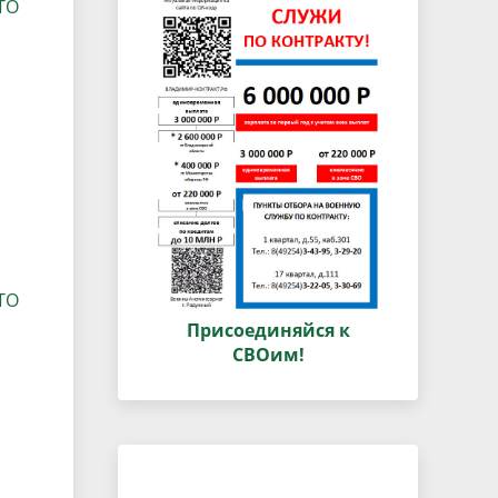
ТО
ТО
Присоединяйся к
СВОим!