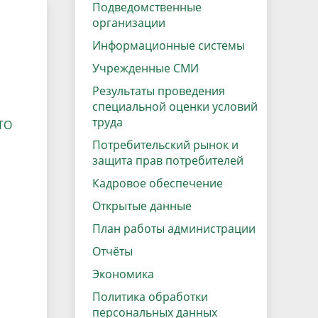
данных
Подведомственные
Городская среда
организации
Региональный контроль
оектов
Информационные системы
Поддержка малого и среднего
Учрежденные СМИ
предпринимательства
Результаты проведения
специальной оценки условий
труда
ТО
Потребительский рынок и
защита прав потребителей
Кадровое обеспечение
Открытые данные
План работы администрации
Отчёты
Экономика
Политика обработки
персональных данных