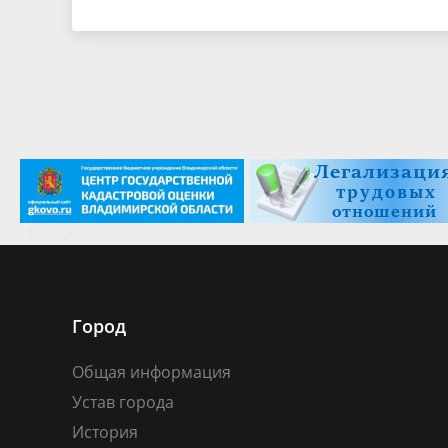
Город
Общая информация
Устав города
История