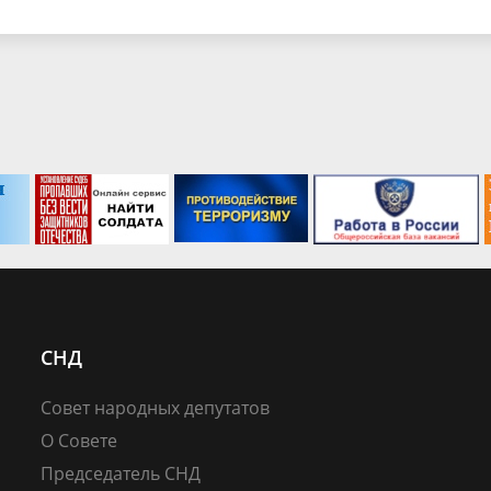
СНД
Совет народных депутатов
О Совете
Председатель СНД