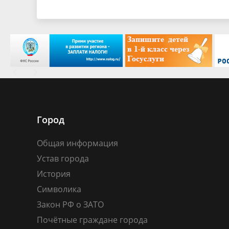
Город
Общая информация
Устав города
История
Символика
Закон РФ о ЗАТО
Почётные граждане города