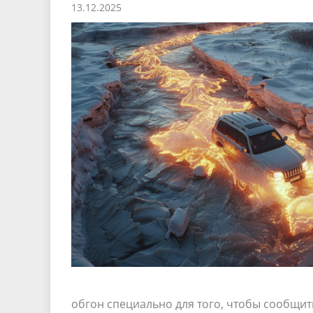
13.12.2025
Песни о городе
Защита 
условий труда
Координационные и совещательные
Муницип
Градостроительная деятельность
Инициат
органы
Противо
Результаты проверок
обгон специально для того, чтобы сообщит