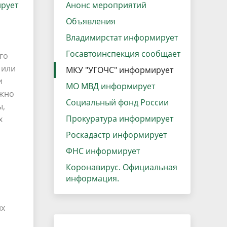
рует
данных
Анонс мероприятий
Городская среда
Объявления
Региональный контроль
оектов
Владимирстат информирует
Поддержка малого и среднего
Госавтоинспекция сообщает
го
предпринимательства
 или
МКУ "УГОЧС" информирует
и
МО МВД информирует
ужно
Социальный фонд России
ы,
Прокуратура информирует
х
Роскадастр информирует
ФНС информирует
Коронавирус. Официальная
информация.
их