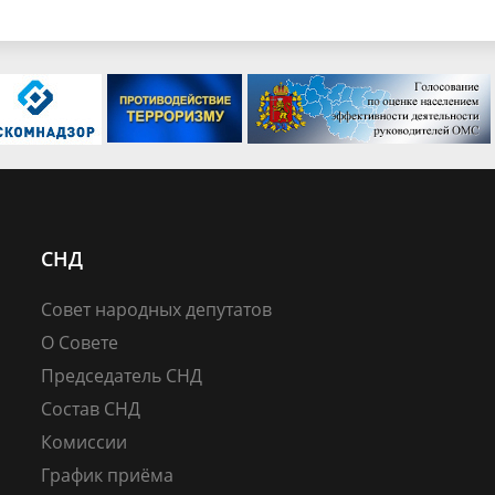
СНД
Совет народных депутатов
О Совете
Председатель СНД
Состав СНД
Комиссии
График приёма