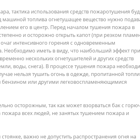
ара, тактика использования средств пожаротушения буд
од машиной топлива огнетушащее вещество нужно подава
лением его в центр. Перед началом тушения пожара в
епенно и осторожно открыть капот (при резком пламен
 очаг интенсивного горения с одновременным
 Необходимо иметь в виду, что наибольший эффект пр
временно нескольких огнетушителей и других средств
емли, воды, снега). В процессе тушения пожара необход
лучае нельзя тушить огонь в одежде, пропитанной топли
ены бензином или другими легковоспламеняющимися
льно осторожным, так как может взорваться бак с горю
а пожара всех людей, не занятых тушением пожара и
стоянке, важно не допустить распространения огня на