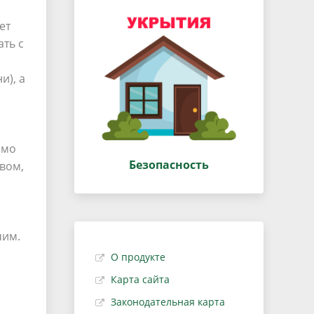
ет
ть с
и), а
и
имо
Безопасность
вом,
чим.
О продукте
Карта сайта
Законодательная карта