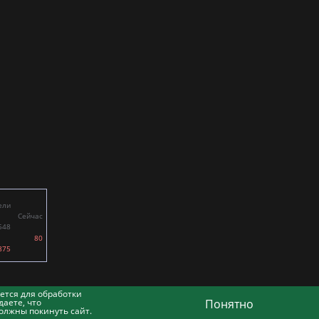
ели
Сейчас
548
80
875
ется для обработки
аете, что
Понятно
олжны покинуть сайт.