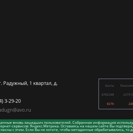
г. Радужный, 1 квартал, д.
Хосты
Посетит
4782248
22751
4) 3-29-20
8276
24
adugn@avo.ru
таданные вновь зашедших пользователей. Собранная информация использу
ернет-сервисов: Яндекс.Метрика. Оставаясь на нашем сайте Вы подтвержд
асны с этим. Если Вы не хотите, чтобы метаданные обрабатывались, то д