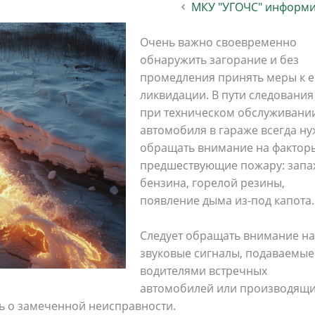
МКУ "УГОЧС" информи
населения
Технопарковая зона
альные закупки
Муниципальный контроль
ивные проекты
Очень важно своевременно
Реализация Национальных пр
обнаружить загорание и без
действие коррупции
Муниципально - частное
промедления принять меры к е
партнёрство
ликвидации. В пути следования
при техническом обслуживани
автомобиля в гараже всегда н
обращать внимание на фактор
предшествующие пожару: запа
бензина, горелой резины,
появление дыма из-под капота.
Следует обращать внимание на
звуковые сигналы, подаваемые
водителями встречных
автомобилей или производящ
ь о замеченной неисправности.