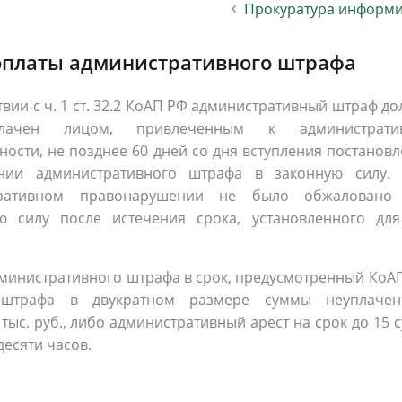
Прокуратура информи
населения
Технопарковая зона
альные закупки
Муниципальный контроль
ивные проекты
Реализация Национальных пр
оплаты административного штрафа
действие коррупции
Муниципально - частное
твии с ч. 1 ст. 32.2 КоАП РФ административный штраф д
партнёрство
лачен лицом, привлеченным к администрати
ности, не позднее 60 дней со дня вступления постанов
нии административного штрафа в законную силу. 
тративном правонарушении не было обжаловано
ю силу после истечения срока, установленного для
 административного штрафа в срок, предусмотренный КоА
 штрафа в двукратном размере суммы неуплачен
ыс. руб., либо административный арест на срок до 15 с
десяти часов.