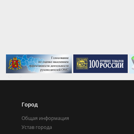
Город
Общая информация
Устав города