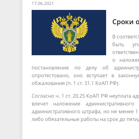
17.06.2021
Песни о городе
Защита 
условий труда
Координационные и совещательные
Муницип
Градостроительная деятельность
Инициат
Сроки 
органы
Противо
В соответс
быть уп
Результаты проверок
ответствен
о наложе
постановление по делу об админис
опротестовано, оно вступает в законну
обжалования (п. 1 ст. 31.1 КоАП РФ).
Согласно ч. 1 ст. 20.25 КоАП РФ неуплата
влечет наложение административного
административного штрафа, но не менее 1 т
либо обязательные работы на срок до пяти