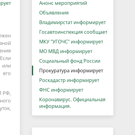
рует
данных
Анонс мероприятий
Городская среда
Объявления
Региональный контроль
оектов
Владимирстат информирует
Поддержка малого и среднего
Госавтоинспекция сообщает
олжен
предпринимательства
МКУ "УГОЧС" информирует
вной
ления
МО МВД информирует
Если
Социальный фонд России
 или
Прокуратура информирует
 его
Роскадастр информирует
ФНС информирует
П РФ,
Коронавирус. Официальная
ного
информация.
уток,