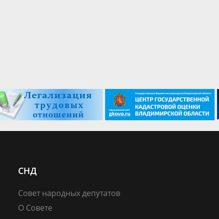
СНД
Совет народных депутатов
О Совете