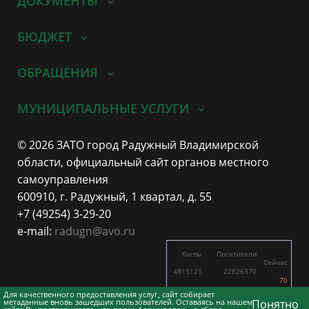
ДОКУМЕНТЫ
БЮДЖЕТ
ОБРАЩЕНИЯ
МУНИЦИПАЛЬНЫЕ УСЛУГИ
© 2026 ЗАТО город Радужный Владимирской
области, официальный сайт органов местного
самоуправления
600910, г. Радужный, 1 квартал, д. 55
+7 (49254) 3-29-20
e-mail:
radugn@avo.ru
Хосты
Посетители
Сейчас
4815121
22826370
70
7821
16221
Для качественного предоставления услуг, сайт собирает
метаданные вновь зашедших пользователей. Оставаясь на нашем
Понятно