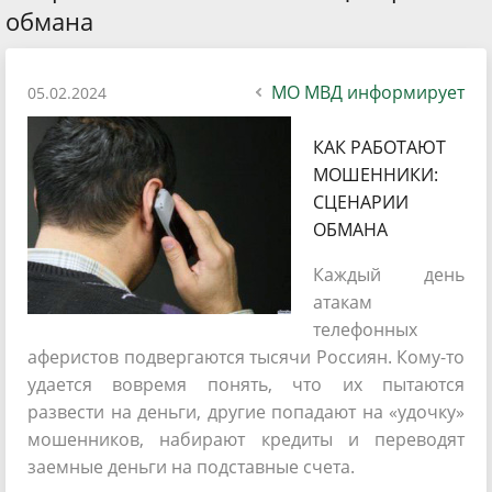
обмана
МО МВД информирует
05.02.2024
КАК РАБОТАЮТ
МОШЕННИКИ:
СЦЕНАРИИ
ОБМАНА
Каждый день
атакам
телефонных
аферистов подвергаются тысячи Россиян. Кому-то
удается вовремя понять, что их пытаются
развести на деньги, другие попадают на «удочку»
мошенников, набирают кредиты и переводят
заемные деньги на подставные счета.