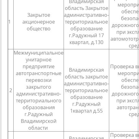
Владимирская
меропри
область Закрытое
обесп
Закрытое
административно-
безопа
1
акционерное
территориальное
дорожного
общество
образование
при эксп
г.Радужный 17
автомотот
квартал, д.130
сре
Межмуниципальное
унитарное
предприятие
Проверка 
Владимирская
автотранспортные
меропри
область закрытое
перевозки
обесп
административно-
закрытого
безопа
2
территориальное
административно-
дорожного
образование
территориального
при эксп
г.Радужный
образования
автотра
1квартал д.55
г.Радужный
сре
Владимирской
области
Проверка 
Владимирская