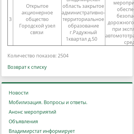
меропри
Открытое
область закрытое
обесп
акционерное
административно-
безопа
3
общество
территориальное
дорожного
Городской узел
образование
при эксп
связи
г.Радужный
автомототр
1квартал д.50
сре
Количество показов: 2504
Возврат к списку
Новости
Мобилизация. Вопросы и ответы.
Анонс мероприятий
Объявления
Владимирстат информирует