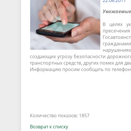
22.06.2017
Песни о городе
Защита 
условий труда
Уважаемые 
Координационные и совещательные
Муницип
Градостроительная деятельность
Инициат
органы
В целях ук
Противо
пресечения
Госавтоинс
гражданами
Результаты проверок
нарушения
создающих угрозу безопасности дорожног
транспортных средств, других помех для дв
Информацию просим сообщать по телефонам
Количество показов: 1857
Возврат к списку