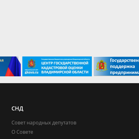
СНД
Совет народных депутатов
О Совете