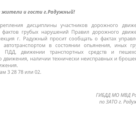
населения
Технопарковая зона
жители и гости г.Радужный!
альные закупки
Муниципальный контроль
ивные проекты
Реализация Национальных пр
репления дисциплины участников дорожного движе
действие коррупции
Муниципально - частное
 фактов грубых нарушений Правил дорожного движе
партнёрство
пекция г. Радужный просит сообщать о фактах управл
 автотранспортом в состоянии опьянения, иных гр
х ПДД, движении транспортных средств и пешехо
о движения, наличии технически неисправных и броше
ижения.
 3 28 78 или 02.
ГИБДД МО МВД Р
по ЗАТО г. Рад