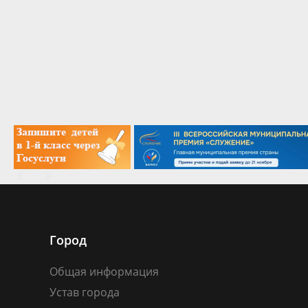
Город
Общая информация
Устав города