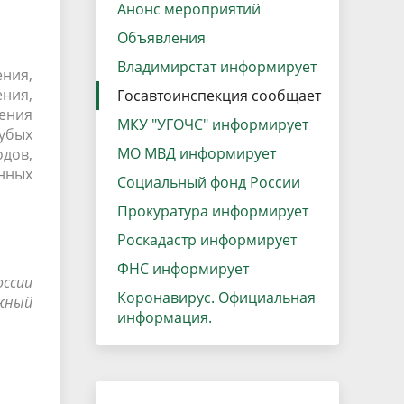
данных
Анонс мероприятий
Городская среда
Объявления
Региональный контроль
оектов
Владимирстат информирует
ния,
Поддержка малого и среднего
ния,
Госавтоинспекция сообщает
предпринимательства
ения
МКУ "УГОЧС" информирует
убых
МО МВД информирует
дов,
нных
Социальный фонд России
Прокуратура информирует
Роскадастр информирует
ФНС информирует
оссии
Коронавирус. Официальная
ужный
информация.