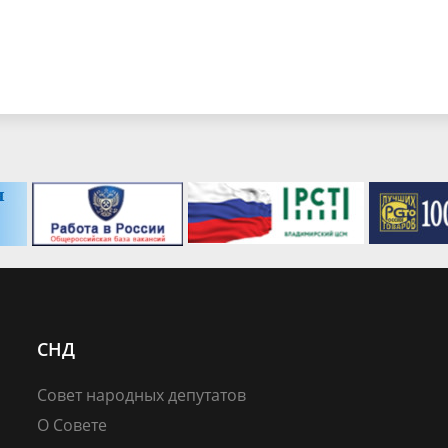
СНД
Совет народных депутатов
О Совете