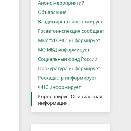
данных
Анонс мероприятий
Городская среда
Объявления
Региональный контроль
оектов
Владимирстат информирует
Поддержка малого и среднего
Госавтоинспекция сообщает
предпринимательства
МКУ "УГОЧС" информирует
МО МВД информирует
Социальный фонд России
Прокуратура информирует
Роскадастр информирует
ФНС информирует
Коронавирус. Официальная
информация.