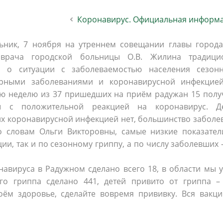
Коронавирус. Официальная информа
ьник, 7 ноября на утреннем совещании главы города 
 врача городской больницы О.В. Жилина традици
ла о ситуации с заболеваемостью населения сезон
орными заболеваниями и коронавирусной инфекцией
 неделю из 37 пришедших на приём радужан 15 полу
ты с положительной реакцией на коронавирус. Де
х коронавирусной инфекцией нет, большинство заболе
 словам Ольги Викторовны, самые низкие показател
ии, так и по сезонному гриппу, а по числу заболевших 
вируса в Радужном сделано всего 18, в области мы у
го гриппа сделано 441, детей привито от гриппа – 
оём здоровье, сделайте вовремя прививку. Вся вакци