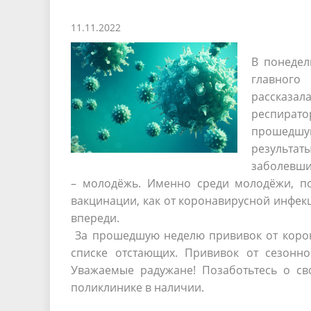
11.11.2022
В понедел
главного
рассказа
респират
прошедшую
результа
заболевши
– молодёжь. Именно среди молодёжи, по
вакцинации, как от коронавирусной инфекц
впереди.
За прошедшую неделю прививок от корона
списке отстающих. Прививок от сезонно
Уважаемые радужане! Позаботьтесь о св
поликлинике в наличии.