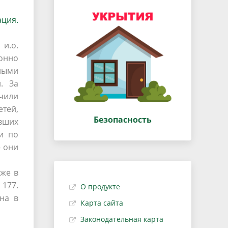
ция.
и.о.
онно
ными
. За
чили
тей,
Безопасность
вших
и по
- они
же в
177.
О продукте
на в
Карта сайта
Законодательная карта