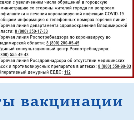
населения
Технопарковая зона
альные закупки
Муниципальный контроль
ивные проекты
Реализация Национальных пр
действие коррупции
Муниципально - частное
партнёрство