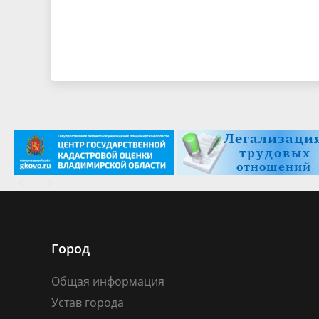
Город
Общая информация
Устав города