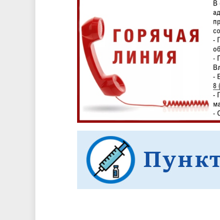
Песни о городе
Защита 
условий труда
Координационные и совещательные
Муницип
Градостроительная деятельность
Инициат
органы
Противо
Результаты проверок