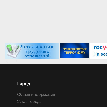
Город
Общая информация
Устав города