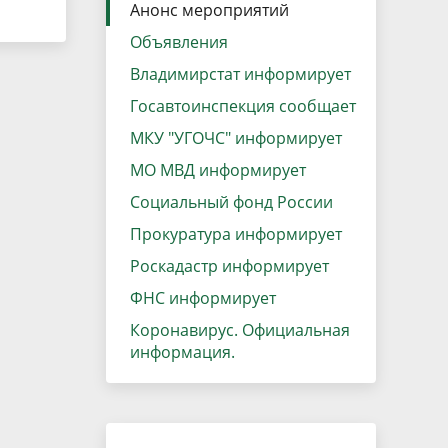
данных
Анонс мероприятий
Городская среда
Объявления
Региональный контроль
оектов
Владимирстат информирует
Поддержка малого и среднего
Госавтоинспекция сообщает
предпринимательства
МКУ "УГОЧС" информирует
МО МВД информирует
Социальный фонд России
Прокуратура информирует
Роскадастр информирует
ФНС информирует
Коронавирус. Официальная
информация.