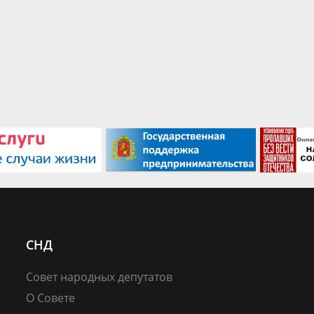
СНД
Совет народных депутатов
О Совете