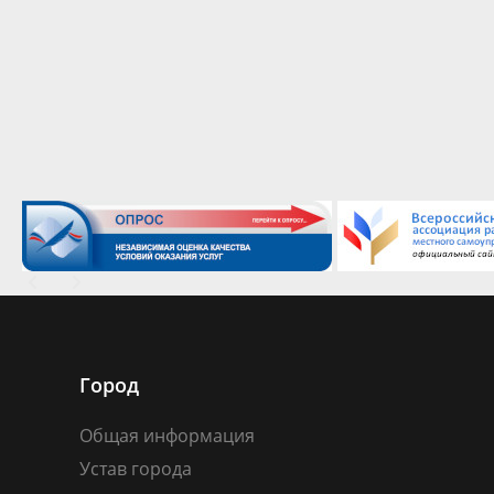
Город
Общая информация
Устав города