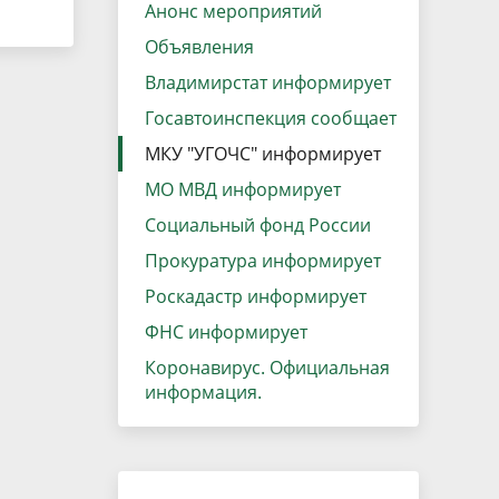
данных
Анонс мероприятий
Городская среда
Объявления
Региональный контроль
оектов
Владимирстат информирует
Поддержка малого и среднего
Госавтоинспекция сообщает
предпринимательства
МКУ "УГОЧС" информирует
МО МВД информирует
Социальный фонд России
Прокуратура информирует
Роскадастр информирует
ФНС информирует
Коронавирус. Официальная
информация.