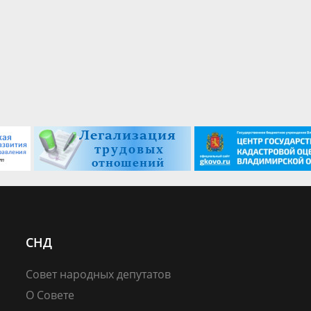
СНД
Совет народных депутатов
О Совете